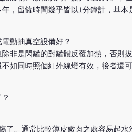
多年，留罐時間幾乎皆以1分鐘計，基本
或電動抽真空設備好？
但除非是閃罐的對罐體反覆加熱，否則
還不如同時照個紅外線燈有效，後者還
了？
傷了。通常比較薄皮嫩肉之處容易起水