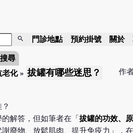
search
門診地點
預約掛號
關於
搜尋
作
拔罐有哪些迷思？
抗老化
»
佳？
學的解答，但如筆者在「
拔罐的功效、
代謝廢物、放鬆肌肉、提升免疫力」，在