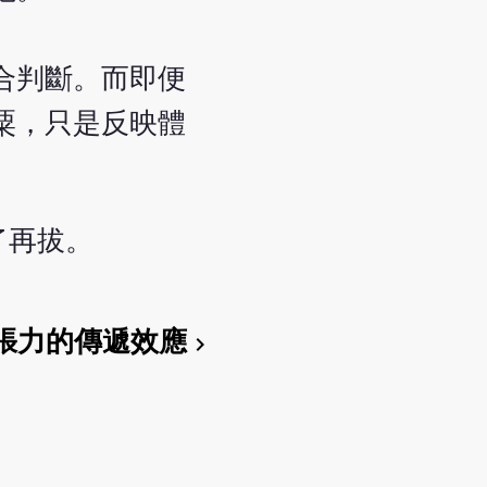
合判斷。而即便
粟，只是反映體
了再拔。
張力的傳遞效應
chevron_right