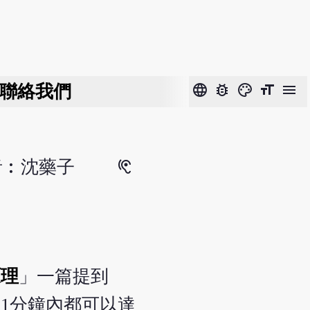
聯絡我們
language
bug_report
color_lens
format_size
menu
者︰沈藥子
hearing
原理
」一篇提到
1分鐘內都可以達