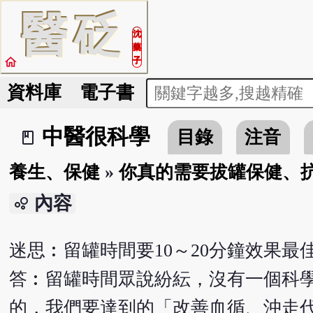
醫
砭
沈
藥
home
子
資料庫
電子書
中醫很科學
目錄
注音
book_2
養生、保健
»
你真的需要拔罐保健、
內容
bubble_chart
迷思︰留罐時間要10～20分鐘效果最
答︰留罐時間眾說紛紜，沒有一個科
的，我們要達到的「改善血循、沖走