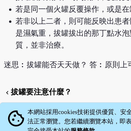
若是同一個火罐反覆操作，或是在
若非以上二者，則可能反映出患者
是濕氣重，拔罐拔出的那丁點水泡
質，並非治療。
迷思︰拔罐能否天天做？ 答︰原則上
拔罐要注意什麼？
chevron_left
English version
cookie
本網站採用cookies技術提供優質、安
法正常瀏覽。您若繼續瀏覽本站，即表示
完全接受本站的
服務條款
。