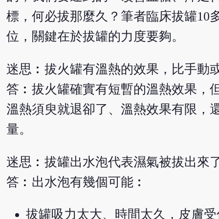
標，何必拔那麼久？筆者臨床拔罐10
位，關鍵在於拔罐的力度要夠。
迷思︰拔火罐有溫熱的效果，比手動
答︰拔火罐確實有短暫的溫熱效果，
溫熱須臾就退卻了、溫熱效果有限，
量。
迷思︰拔罐出水泡代表濕氣被拔出來
答︰出水泡有幾個可能︰
拔罐吸力太大、時間太久，皮膚受