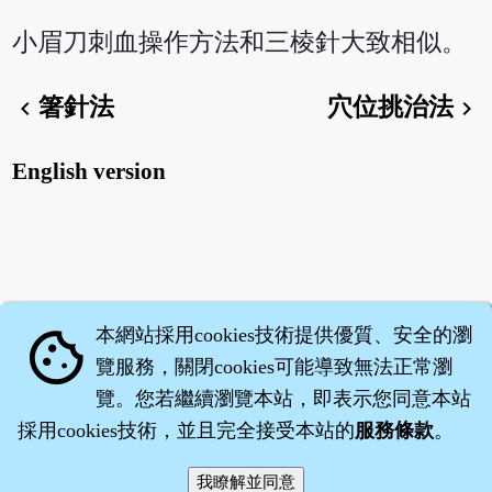
小眉刀刺血操作方法和三棱針大致相似。
箸針法
穴位挑治法
chevron_left
chevron_right
English version
本網站採用cookies技術提供優質、安全的瀏
cookie
覽服務，關閉cookies可能導致無法正常瀏
覽。您若繼續瀏覽本站，即表示您同意本站
採用cookies技術，並且完全接受本站的
服務條款
。
智橐‧
醫砭
‧
沈藥子
©2008～2026