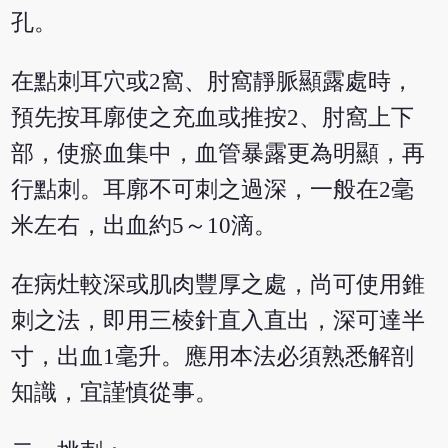
孔。
在點刺耳穴或2窩、肘窩靜脈顯露處時，
預先按耳廓使之充血或推按2、肘窩上下
部，使瘀血集中，血管暴露更為明顯，再
行點刺。耳廓不可刺之過深，一般在2毫
米左右，出血約5～10滴。
在病灶較深或肌肉豐厚之處，尚可使用錐
刺之法，即用三棱針直入直出，深可達半
寸，出血1毫升。應用本法必須熟悉解剖
知識，宜謹慎從事。