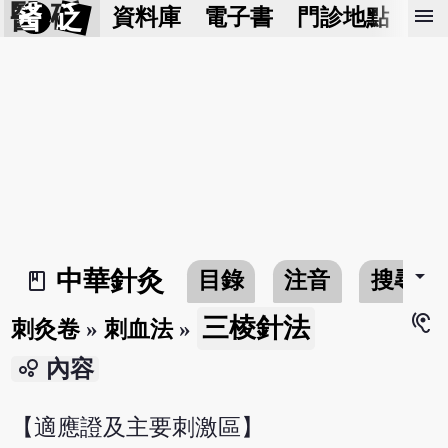
醫 砭
menu
資料庫
電子書
門診地點
預
arrow_drop_down
中華針灸
目錄
注音
搜尋
book_2
hearing
三棱針法
刺灸卷
»
刺血法
»
bubble_chart
內容
【適應證及主要刺激區】