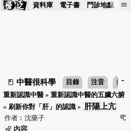
醫 砭
menu
資料庫
電子書
門診地點
預
arrow_drop_down
中醫很科學
目錄
注音
搜尋
book_2
重新認識中醫
»
重新認識中醫的五臟六腑
肝陽上亢
»
刷新你對「肝」的認識
»
hearing
作者︰沈藥子
bubble_chart
內容