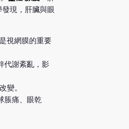
學發現，肝臟與眼
A是視網膜的重要
鋅代謝紊亂，影
而改變。
球脹痛、眼乾