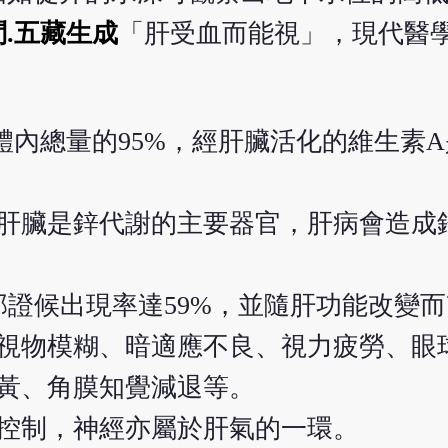
問.五藏生成
「肝受血而能視」，現代醫
體內總量的95%，經肝臟活化的維生素
肝臟是鋅代謝的主要器官，肝病會造成
部證候出現率達59%，並隨肝功能改變
視物模糊、暗適應不良、視力疲勞、眼
黃、角膜知覺減退等。
控制，神經亦屬於肝氣的一環。