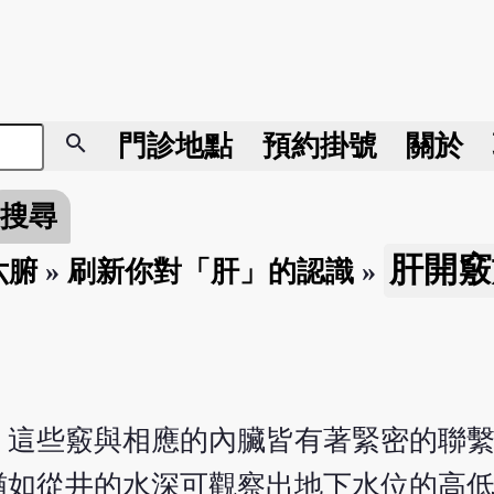
search
門診地點
預約掛號
關於
搜尋
肝開竅
六腑
»
刷新你對「肝」的認識
»
，這些竅與相應的內臟皆有著緊密的聯
猶如從井的水深可觀察出地下水位的高