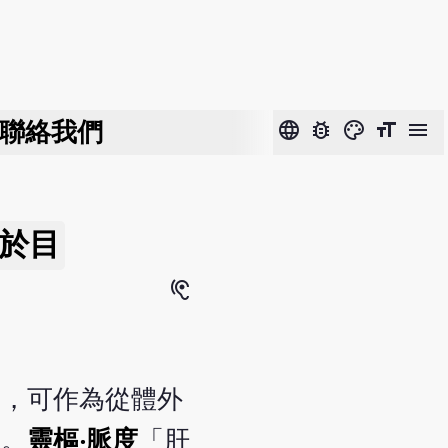
聯絡我們
language
bug_report
color_lens
format_size
menu
於目
hearing
繫，可作為從體外
低。
靈樞‧脈度
「肝