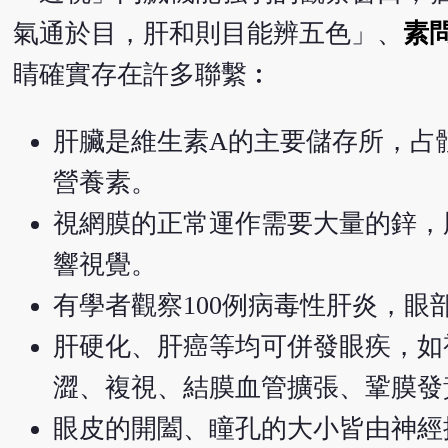
氣通於目，肝和則目能辨五色」、
素
睛確實存在許多聯繫︰
肝臟是維生素A的主要儲存所，占
營養素。
視網膜的正常運作需要大量的鋅，
響視覺。
有學者觀察100例病毒性肝炎，眼
肝硬化、肝癌等均可併發眼疾，如
澀、複視、結膜血管擴張、鞏膜發
眼皮的開闔、瞳孔的大小皆由神經