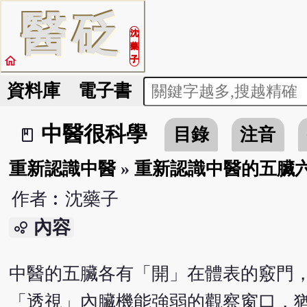
醫
砭
沈
藥
home
子
資料庫
電子書
中醫很科學
目錄
注音
book_2
重新認識中醫
»
重新認識中醫的五臟
作者︰沈藥子
內容
bubble_chart
中醫的五臟各有「開」在體表的竅門
「透視」內臟機能強弱的觀察窗口，