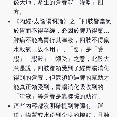
像大地，產生的營養能「灌溉」四
方。
《內經·太陰陽明論》之「四肢皆稟氣
於胃而不得至經，必因於脾乃得稟…
脾病不能為胃行其津液，四肢不得稟
水穀氣…故不用」，「稟」是「受
賜」「賜榖」「領受」之意，此段大
意是說，四肢都領受到了經胃腸消化
得到的營養，但還須通過脾的幫助才
能真正領受到，胃腸消化吸收到的
「津液」等營養是靠脾臟的助行。
這些內容都沒明確提到脾臟有「運
送」物質或水份到全身的機能，且胰