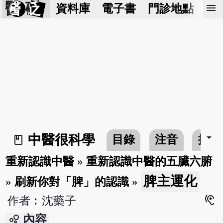
醫 砭
menu
資料庫
電子書
門診地點
預
arrow_drop_down
中醫很科學
目錄
注音
搜尋
book_2
重新認識中醫
»
重新認識中醫的五臟六腑
脾主運化
»
刷新你對「脾」的認識
»
hearing
作者︰沈藥子
bubble_chart
內容