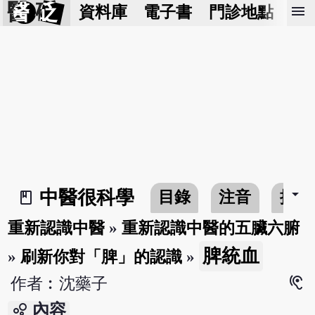
醫 砭
menu
資料庫
電子書
門診地點
預
arrow_drop_down
中醫很科學
目錄
注音
搜尋
book_2
重新認識中醫
»
重新認識中醫的五臟六腑
脾統血
»
刷新你對「脾」的認識
»
hearing
作者︰沈藥子
bubble_chart
內容