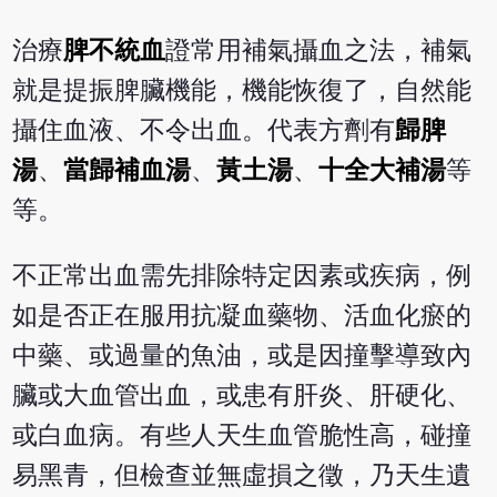
治療
脾不統血
證常用補氣攝血之法，補氣
就是提振脾臟機能，機能恢復了，自然能
攝住血液、不令出血。代表方劑有
歸脾
湯
、
當歸補血湯
、
黃土湯
、
十全大補湯
等
等。
不正常出血需先排除特定因素或疾病，例
如是否正在服用抗凝血藥物、活血化瘀的
中藥、或過量的魚油，或是因撞擊導致內
臟或大血管出血，或患有肝炎、肝硬化、
或白血病。有些人天生血管脆性高，碰撞
易黑青，但檢查並無虛損之徵，乃天生遺