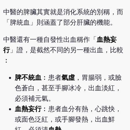
中醫的脾臟其實就是消化系統的別稱，而
「脾統血」則涵蓋了部分肝臟的機能。
中醫還有一種自發性出血稱作「
血熱妄
行
」證，是截然不同的另一種出血，比較
︰
脾不統血
︰患者
氣虛
，胃腸弱，或臉
色蒼白，甚至手腳冰冷，出血淡紅，
必須補元氣。
血熱妄行
︰患者血分有熱，心跳快，
或面色泛紅，或手腳發熱，出血鮮
紅，必須清
血熱
。