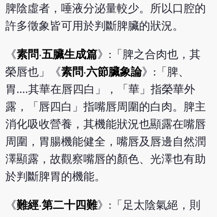
脾陰虛者，唾液分泌量較少。所以口腔的
許多徵象皆可用於判斷脾臟的狀況。
《
素問
‧
五臟生成篇
》:「脾之合肉也，其
榮唇也」《
素問
‧
六節臟象論
》:「脾、
胃....其華在唇四白」，「華」指榮華外
露，「唇四白」指嘴唇周圍的白肉。脾主
消化吸收營養，其機能狀況也顯露在嘴唇
周圍，胃腸機能健全，嘴唇及唇邊自然潤
澤顯露，故觀察嘴唇的顏色、光澤也有助
於判斷脾胃的機能。
《
難經
‧
第二十四難
》:「足太陰氣絕，則