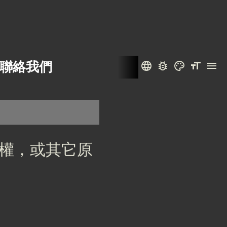
聯絡我們
language
bug_report
color_lens
format_size
menu
權，或其它原