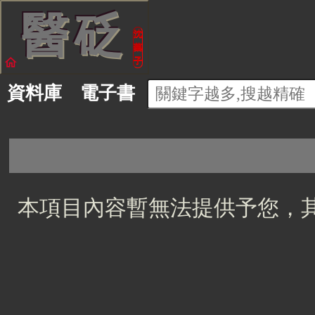
醫
砭
沈
藥
home
子
資料庫
電子書
本項目內容暫無法提供予您，