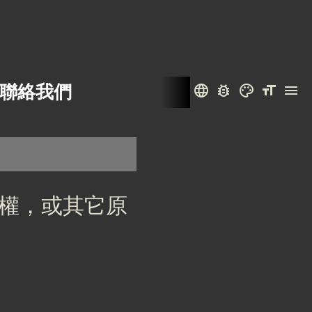
聯絡我們
language
bug_report
color_lens
format_size
menu
權，或其它原