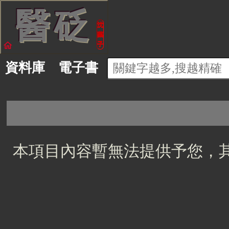
醫
砭
沈
藥
home
子
資料庫
電子書
本項目內容暫無法提供予您，