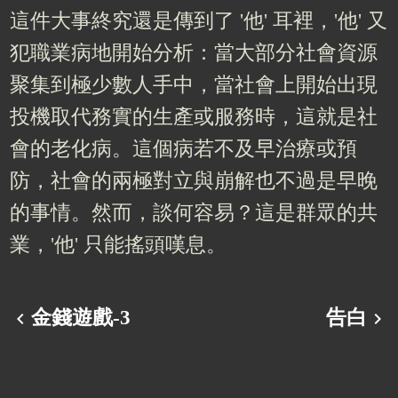
這件大事終究還是傳到了 '他' 耳裡，'他' 又
犯職業病地開始分析：當大部分社會資源
聚集到極少數人手中，當社會上開始出現
投機取代務實的生產或服務時，這就是社
會的老化病。這個病若不及早治療或預
防，社會的兩極對立與崩解也不過是早晚
的事情。然而，談何容易？這是群眾的共
業，'他' 只能搖頭嘆息。
金錢遊戲-3
告白
chevron_left
chevron_right