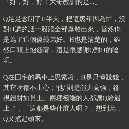
「好，好，好！大哥教訓的是...」
Q足足念叨了H半天，把這幾年因為忙，沒
對H講的話一股腦全部爆發出來，當然也
是為了這個傻義弟好。H也是清楚的，雖
然口頭上抱怨著，還是很感謝Q對H的唸
叨。
Q在回宅的馬車上思索著，H是只懂賺錢，
其它啥都不上心；'他' 則是能力高強，卻
視錢財如糞土。兩種極端的人都讓Q給遇
上了，「這都是些什麼人啊？」想到此，
Q又搖起頭來。