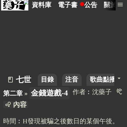
藥 子
menu
資料庫
電子書
公告
關於
arrow_drop_down
七世
目錄
注音
歌曲點播廳
book_2
hearing
作者︰沈藥子
金錢遊戲-4
第二章
»
bubble_chart
內容
時間︰H發現被騙之後數日的某個午後。