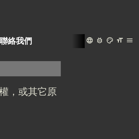
聯絡我們
language
bug_report
color_lens
format_size
menu
權，或其它原