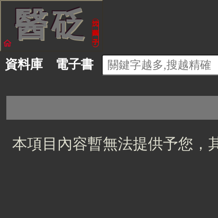
醫
砭
沈
藥
home
子
資料庫
電子書
本項目內容暫無法提供予您，