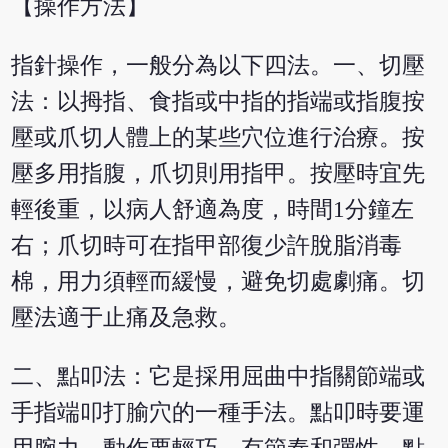
【操作方法】
指針操作，一般分為以下四法。一、切壓
法：以拇指、食指或中指的指端或指腹按
壓或爪切人體上的某些穴位進行治療。按
壓多用指腹，爪切則用指甲。按壓時宜先
輕後重，以病人舒適為度，時間1分鐘左
右；爪切時可在指甲部復少許脫脂消毒
棉，用力須輕而緩慢，避免切處劇痛。切
壓法適于止痛及急救。
二、點叩法：它是採用屈曲中指關節端或
手指端叩打腧穴的一種手法。點叩時要運