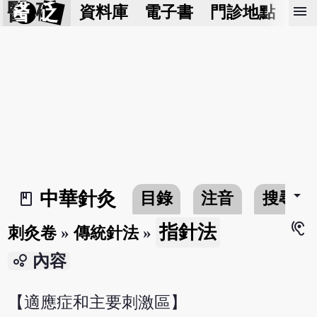
醫 砭
menu
資料庫
電子書
門診地點
預
arrow_drop_down
中華針灸
目錄
注音
搜尋
book_2
hearing
指針法
刺灸卷
»
傳統針法
»
bubble_chart
內容
【適應症和主要刺激區】