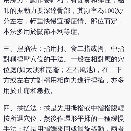
用腕力，動作要輕巧，有節奏和彈性，點
叩的振動力要深達骨部，其頻率為100次/
分左右，輕重快慢宜據症情、部位而定，
本法多用於關節不利等症。
三、捏掐法：指用拇、食二指或拇、中指
對稱捏壓穴位的手法。一般在相對應的穴
位處(如太溪和崑崙；左右風池)，在上下
方或左右方對稱用相向力進行捏掐，亦多
用於止痛和急救。
四、揉搓法：揉是先用拇指或中指指腹輕
按所選穴位，然後作環形平揉的一種緩慢
手法；搓是用指端來回或迴旋移動，兩者