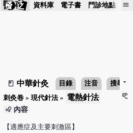
醫 砭
menu
資料庫
電子書
門診地點
預
arrow_drop_down
中華針灸
目錄
注音
搜尋
book_2
hearing
電熱針法
刺灸卷
»
現代針法
»
bubble_chart
內容
【適應症及主要刺激區】