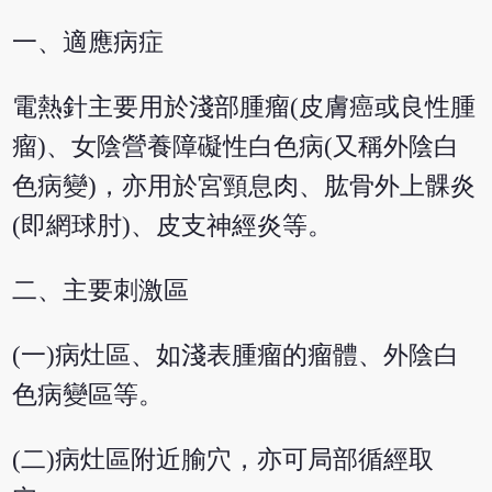
一、適應病症
電熱針主要用於淺部腫瘤(皮膚癌或良性腫
瘤)、女陰營養障礙性白色病(又稱外陰白
色病變)，亦用於宮頸息肉、肱骨外上髁炎
(即網球肘)、皮支神經炎等。
二、主要刺激區
(一)病灶區、如淺表腫瘤的瘤體、外陰白
色病變區等。
(二)病灶區附近腧穴，亦可局部循經取