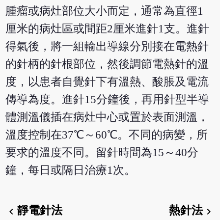
腫瘤或病灶部位大小而定，通常為直徑1
厘米的病灶區或間距2厘米進針1支。進針
得氣後，將一組輸出導線分別接在電熱針
的針柄的針根部位，然後調節電熱針的溫
度，以患者自覺針下有溫熱、酸脹及電流
傳導為度。進針15分鐘後，再用針型半導
體測溫儀插在病灶中心或置於表面測溫，
溫度控制在37℃～60℃。不同的病變，所
要求的溫度不同。留針時間為15～40分
鐘，每日或隔日治療1次。
靜電針法
熱針法
chevron_left
chevron_right