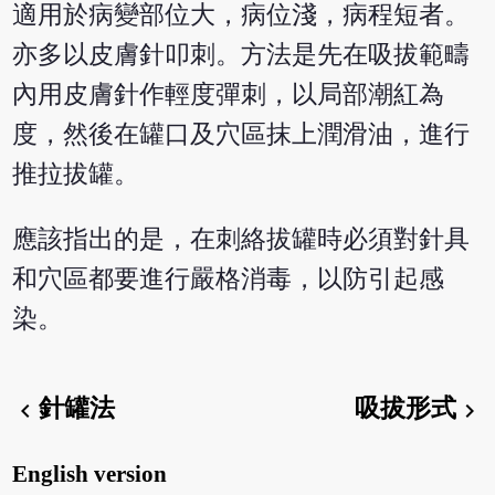
適用於病變部位大，病位淺，病程短者。
亦多以皮膚針叩刺。方法是先在吸拔範疇
內用皮膚針作輕度彈刺，以局部潮紅為
度，然後在罐口及穴區抹上潤滑油，進行
推拉拔罐。
應該指出的是，在刺絡拔罐時必須對針具
和穴區都要進行嚴格消毒，以防引起感
染。
針罐法
吸拔形式
chevron_left
chevron_right
English version