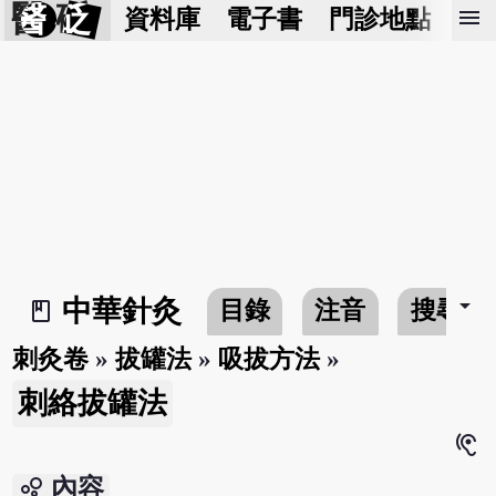
醫 砭
menu
資料庫
電子書
門診地點
預
arrow_drop_down
中華針灸
目錄
注音
搜尋
book_2
刺灸卷
»
拔罐法
»
吸拔方法
»
刺絡拔罐法
hearing
bubble_chart
內容