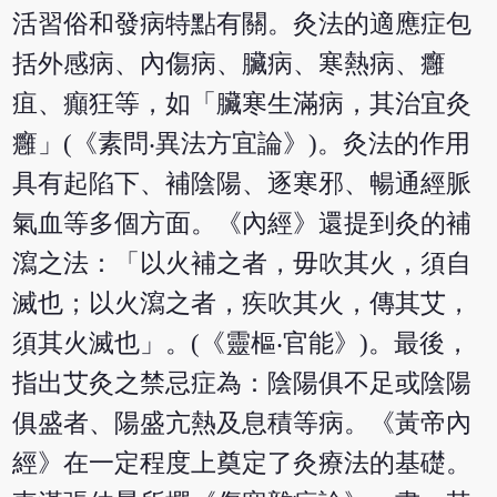
活習俗和發病特點有關。灸法的適應症包
括外感病、內傷病、臟病、寒熱病、癰
疽、癲狂等，如「臟寒生滿病，其治宜灸
癰」(《素問‧異法方宜論》)。灸法的作用
具有起陷下、補陰陽、逐寒邪、暢通經脈
氣血等多個方面。《內經》還提到灸的補
瀉之法：「以火補之者，毋吹其火，須自
滅也；以火瀉之者，疾吹其火，傳其艾，
須其火滅也」。(《靈樞‧官能》)。最後，
指出艾灸之禁忌症為：陰陽俱不足或陰陽
俱盛者、陽盛亢熱及息積等病。《黃帝內
經》在一定程度上奠定了灸療法的基礎。