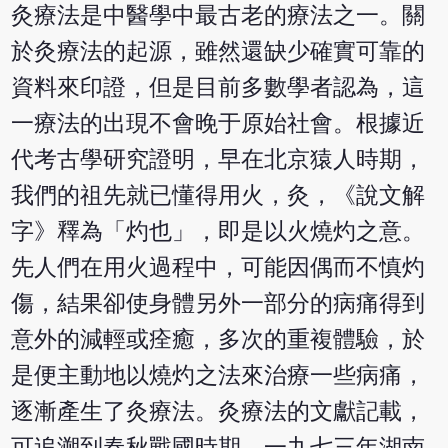
灸療法是中醫學中最古老的療法之一。關
於灸療法的起源，雖然還缺少確實可靠的
資料來印證，但是目前多數學者認為，這
一療法的出現不會晚于原始社會。根據近
代考古學研究證明，早在北京猿人時期，
我們的祖先就已懂得用火，灸，《說文解
字》釋為「灼也」，即是以火燒灼之意。
先人們在用火過程中，可能因偶而不慎灼
傷，結果卻使身體另外一部分的病痛得到
意外的減輕或痊癒，多次的重複體驗，於
是便主動地以燒灼之法來治療一些病痛，
逐漸產生了灸療法。灸療法的文獻記載，
可追溯到春秋戰國時期。一九七三年湖南