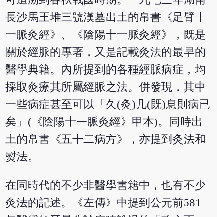
長沙馬王堆三號漢墓出土的帛書《足臂十
一脈灸經》、《陰陽十一脈灸經》，既是
關於經脈的專著，又是記載灸法的最早的
醫學典籍。內所提到的各種經脈病症，均
採取灸療其所屬經脈之法。併發現，其中
一些病症甚至可以「久(灸)几(既)息則病已
矣」(《陰陽十一脈灸經》甲本)。同時出
土的帛書《五十二病方》，亦提到灸法和
熨法。
在同時代的不少非醫學書籍中，也有不少
灸法的記述。《左傳》中提到公元前581