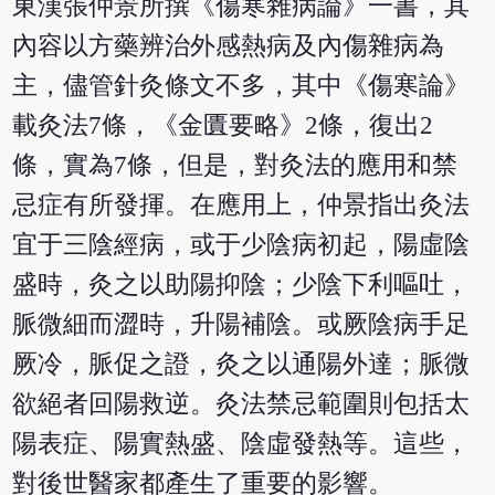
東漢張仲景所撰《傷寒雜病論》一書，其
內容以方藥辨治外感熱病及內傷雜病為
主，儘管針灸條文不多，其中《傷寒論》
載灸法7條，《金匱要略》2條，復出2
條，實為7條，但是，對灸法的應用和禁
忌症有所發揮。在應用上，仲景指出灸法
宜于三陰經病，或于少陰病初起，陽虛陰
盛時，灸之以助陽抑陰；少陰下利嘔吐，
脈微細而澀時，升陽補陰。或厥陰病手足
厥冷，脈促之證，灸之以通陽外達；脈微
欲絕者回陽救逆。灸法禁忌範圍則包括太
陽表症、陽實熱盛、陰虛發熱等。這些，
對後世醫家都產生了重要的影響。