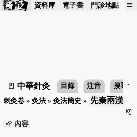
醫 砭
menu
資料庫
電子書
門診地點
預
arrow_drop_down
中華針灸
目錄
注音
搜尋
book_2
先秦兩漢
刺灸卷
»
灸法
»
灸法簡史
»
hearing
bubble_chart
內容