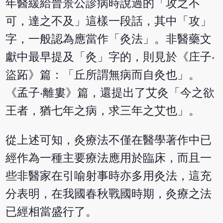
年醫緩給晉景公診病時說過的「攻之不
可，達之不及」這樣一段話，其中「攻」
字，一般認為應當作「灸法」。非醫藥文
獻中最早提及「灸」字的，則見於《庄子‧
盜跖》篇：「丘所謂無病而自灸也」。
《孟子‧離婁》篇，還提出了艾灸「今之欲
王者，猶七年之病，求三年之艾也」。
從上述可知，灸療法不僅在醫學著作中已
經作為一種主要療法應用於臨床，而且一
些非醫家在引喻射事時亦多用灸法，這充
分表明，在我國春秋戰國時期，灸療之法
已經相當盛行了。