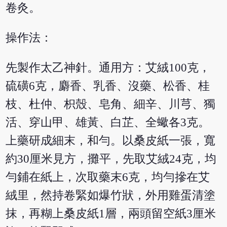
卷灸。
操作法：
先製作太乙神針。通用方：艾絨100克，
硫磺6克，麝香、乳香、沒藥、松香、桂
枝、杜仲、枳殼、皂角、細辛、川芎、獨
活、穿山甲、雄黃、白芷、全蠍各3克。
上藥研成細末，和勻。以桑皮紙一張，寬
約30厘米見方，攤平，先取艾絨24克，均
勻鋪在紙上，次取藥末6克，均勻摻在艾
絨里，然持卷緊如爆竹狀，外用雞蛋清塗
抹，再糊上桑皮紙1層，兩頭留空紙3厘米