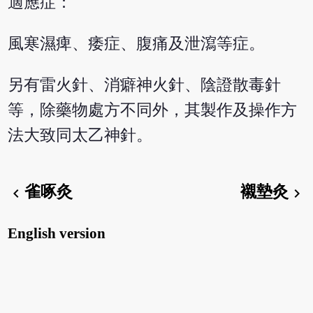
適應症：
風寒濕痺、痿症、腹痛及泄瀉等症。
另有雷火針、消癖神火針、陰證散毒針
等，除藥物處方不同外，其製作及操作方
法大致同太乙神針。
雀啄灸
襯墊灸
chevron_left
chevron_right
English version