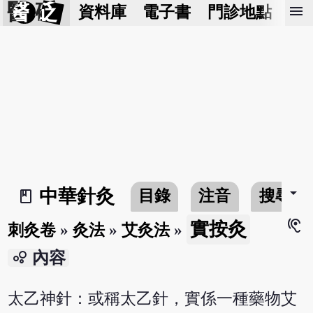
醫 砭
menu
資料庫
電子書
門診地點
預
arrow_drop_down
中華針灸
目錄
注音
搜尋
book_2
hearing
實按灸
刺灸卷
»
灸法
»
艾灸法
»
bubble_chart
內容
太乙神針：或稱太乙針，實係一種藥物艾