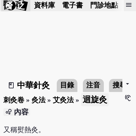
醫 砭
menu
資料庫
電子書
門診地點
預
arrow_drop_down
中華針灸
目錄
注音
搜尋
book_2
hearing
迴旋灸
刺灸卷
»
灸法
»
艾灸法
»
bubble_chart
內容
又稱熨熱灸。