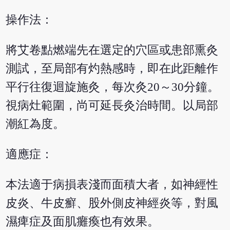
操作法：
將艾卷點燃端先在選定的穴區或患部熏灸
測試，至局部有灼熱感時，即在此距離作
平行往復迴旋施灸，每次灸20～30分鐘。
視病灶範圍，尚可延長灸治時間。以局部
潮紅為度。
適應症：
本法適于病損表淺而面積大者，如神經性
皮炎、牛皮癬、股外側皮神經炎等，對風
濕痺症及面肌癱瘓也有效果。