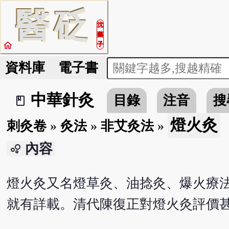
醫
砭
沈
藥
home
子
資料庫
電子書
中華針灸
目錄
注音
搜
book_2
燈火灸
刺灸卷
»
灸法
»
非艾灸法
»
內容
bubble_chart
燈火灸又名燈草灸、油捻灸、爆火療法
就有詳載。清代陳復正對燈火灸評價甚