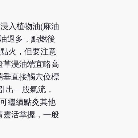
浸入植物油(麻油
防油過多，點燃後
可點火，但要注意
燈草浸油端宜略高
端垂直接觸穴位標
引出一股氣流，
，可繼續點灸其他
情靈活掌握，一般