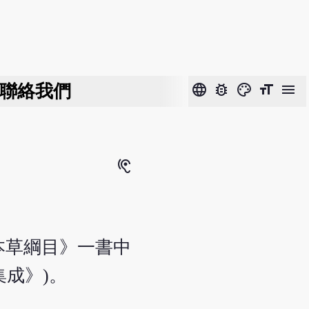
聯絡我們
language
bug_report
color_lens
format_size
menu
hearing
本草綱目》一書中
成》)。