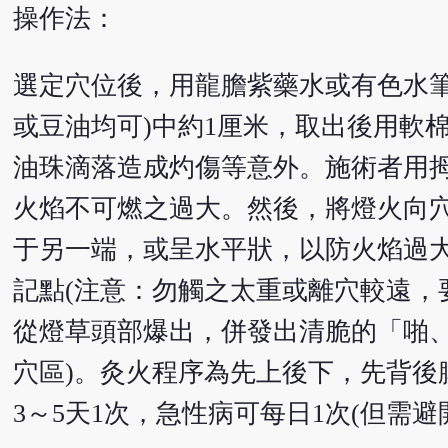
操作法：
選定穴位後，用龍膽紫藥水或有色水筆
或豆油均可)中約1厘米，取出後用軟
油珠滴落造成灼傷等意外。施術者用
火焰不可燃之過大。然後，將燈火向穴
于另一端，或呈水平狀，以防火焰過大
記點(注意：勿觸之太重或離穴較遠，
從燈草頭部爆出，併發出清脆的「啪、
穴區)。灸火程序為先上後下，先背後
3～5天1次，急性病可每日1次(但需避