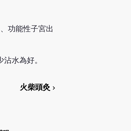
痛、功能性子宮出
少沾水為好。
火柴頭灸
chevron_right