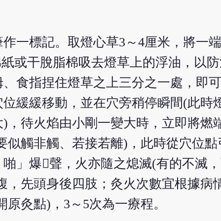
作一標記。取燈心草3～4厘米，將一端
棉紙或干脫脂棉吸去燈草上的浮油，以
拇、食指捏住燈草之上三分之一處，即
位緩緩移動，並在穴旁稍停瞬間(此時
)，待火焰由小剛一變大時，立即將燃
要似觸非觸、若接若離)，此時從穴位點
啪」爆聲，火亦隨之熄滅(有的不滅
腹，先頭身後四肢；灸火次數宜根據病
開原灸點)，3～5次為一療程。