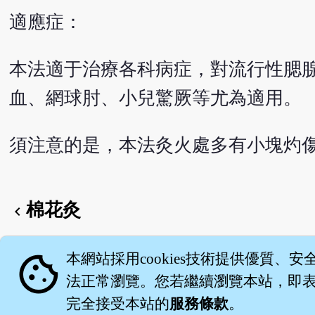
適應症：
本法適于治療各科病症，對流行性腮
血、網球肘、小兒驚厥等尤為適用。
須注意的是，本法灸火處多有小塊灼
棉花灸
chevron_left
English version
cookie
本網站採用cookies技術提供優質、安
法正常瀏覽。您若繼續瀏覽本站，即表示
完全接受本站的
服務條款
。