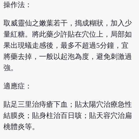
操作法：
取威靈仙之嫩葉若干，搗成糊狀，加入少
量紅糖。將此藥少許貼在穴位上，局部如
果出現蟻走感後，最多不超過5分鐘，宜
將藥去掉，一般以起泡為度，避免刺激過
強。
適應症：
貼足三里治痔瘡下血；貼太陽穴治療急性
結膜炎；貼身柱治百日咳；貼天容穴治扁
桃體炎等。