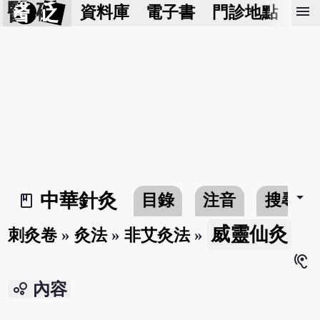
醫 砭
menu
資料庫
電子書
門診地點
預
arrow_drop_down
中華針灸
目錄
注音
搜尋
book_2
威靈仙灸
刺灸卷
»
灸法
»
非艾灸法
»
hearing
bubble_chart
內容