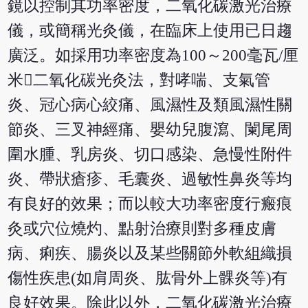
鏡以控制其功率密度，二氧化碳激光治療
儀，或簡稱光灸儀，在臨床上使用已日趨
廣泛。如採用功率密度為100～200毫瓦/厘
米二氧化碳光灸法，對哮喘、支氣管
炎、冠心病心絞痛、風濕性及類風濕性關
節炎、三叉神經痛、嬰幼兒腹瀉、闌尾周
圍水腫、乳房炎、切口感染、急慢性附件
炎、帶狀瘡疹、毛囊炎、過敏性鼻炎等均
有良好的效果；而以較大功率密度行瘢痕
灸或穴位燒灼、點射治療則對多種皮膚
病、痢疾、腸炎以及某些關節外軟組織損
傷性疾患(如肩周炎、肱骨外上髁炎等)有
良好效果。除此以外，二氧化碳激光治療