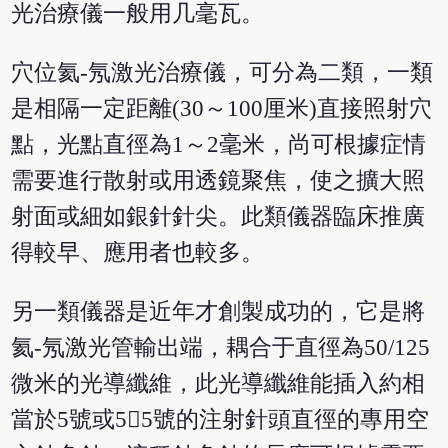
光治療儀一般用几毫瓦。
穴位氦-氖激光治療儀，可分為二類，一類
是相隔一定距離(30～100厘米)直接照射穴
點，光點直徑為1～2毫米，尚可根據症情
需要進行散射或用透鏡聚焦，使之擴大照
射面或細如銀針針尖。此類儀器臨床推廣
得較早、應用者也較多。
另一類儀器是近年才創製成功的，它是將
氦-氖激光管輸出端，耦合于直徑為50/125
微米的光導纖維，此光導纖維能插入約相
當於5號或55號的注射針頭直徑的專用空