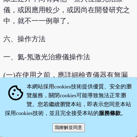
儀，或因應用較少，或因尚在開發研究之
中，就不一一例舉了。
六、操作方法
一、氦-氖激光治療儀操作法
(一)在使用之前，應詳細檢查儀器有無漏
電、混線等問題，地線是否接好，以防觸
本網站採用cookies技術提供優質、安全的瀏
cookie
覽服務，關閉cookies可能導致無法正常瀏
電或燒毀儀器等事件的發生。
覽。您若繼續瀏覽本站，即表示您同意本站
採用cookies技術，並且完全接受本站的
服務條款
。
(二)選擇合適的治療體位，若照射手部，
應把支板支起；照射腳部或腹背部，令患
者仰臥或俯臥在床上，照射面部，可取坐