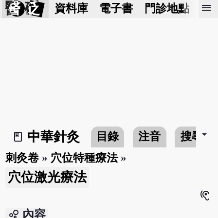
醫 砭
menu
資料庫
電子書
門診地點
預
arrow_drop_down
中華針灸
目錄
注音
搜尋
book_2
刺灸卷
»
穴位特種療法
»
穴位激光療法
hearing
bubble_chart
內容