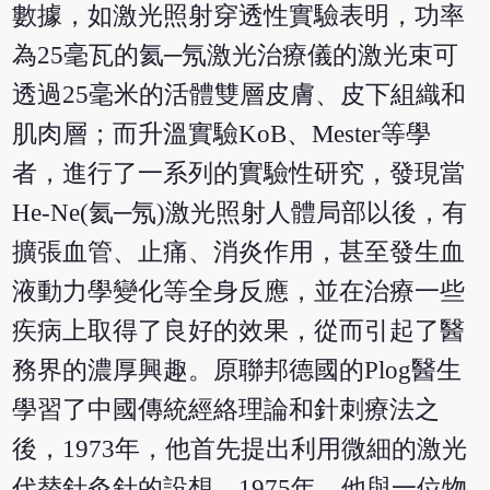
數據，如激光照射穿透性實驗表明，功率
為25毫瓦的氦─氖激光治療儀的激光束可
透過25毫米的活體雙層皮膚、皮下組織和
肌肉層；而升溫實驗KoB、Mester等學
者，進行了一系列的實驗性研究，發現當
He-Ne(氦─氖)激光照射人體局部以後，有
擴張血管、止痛、消炎作用，甚至發生血
液動力學變化等全身反應，並在治療一些
疾病上取得了良好的效果，從而引起了醫
務界的濃厚興趣。原聯邦德國的Plog醫生
學習了中國傳統經絡理論和針刺療法之
後，1973年，他首先提出利用微細的激光
代替針灸針的設想。1975年，他與一位物