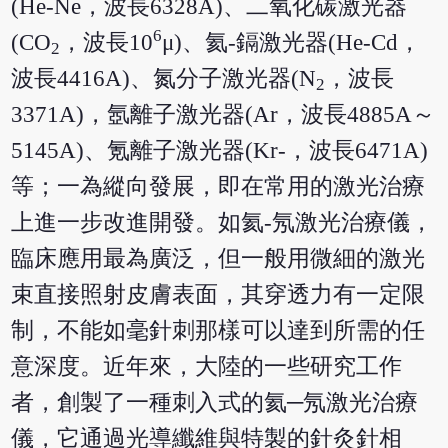
(He-Ne，波長6328A)、二氧化碳激光器
6
(CO
，波長10
μ)、氦-鎘激光器(He-Cd，
2
波長4416A)、氮分子激光器(N
，波長
2
3371A)，氬離子激光器(Ar，波長4885A～
5145A)、氪離子激光器(Kr-，波長6471A)
等；一為縱向發展，即在常用的激光治療
上進一步改進開發。如氦-氖激光治療儀，
臨床應用最為廣泛，但一般用微細的激光
束直接照射皮膚表面，其穿透力有一定限
制，不能如毫針刺那樣可以達到所需的任
意深度。近年來，大陸的一些研究工作
者，創製了一種刺入式的氦─氖激光治療
儀，它通過光導纖維與特製的針灸針相