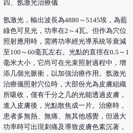
四、氬激光治療儀
氬激光，輸出波長為4880～5145埃，為藍
綠色可見光，功率在2～4瓦。但作為穴位
照射應用時，需將功率經光導系統等衰減
至100～60毫瓦左右。光點的直徑在0.5～1
毫米大小，它尚可在光束照射過程中，增
添几個光脈衝，以加強治療作用。氬激光
治療儀照射穴位時，大部份光為皮膚組織
所吸收，僅有千分之几的光能透過皮膚，
進入皮膚後，光點散焦成一片。治療時，
患者多無熱、無痛、無其他感覺，但過大
功率時可出現刺痛及導致皮膚色素沉著，