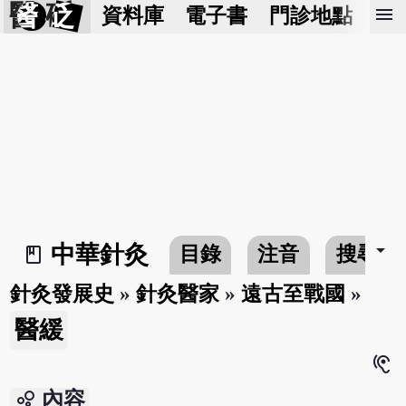
醫 砭
menu
資料庫
電子書
門診地點
預
arrow_drop_down
中華針灸
目錄
注音
搜尋
book_2
針灸發展史
»
針灸醫家
»
遠古至戰國
»
醫緩
hearing
bubble_chart
內容