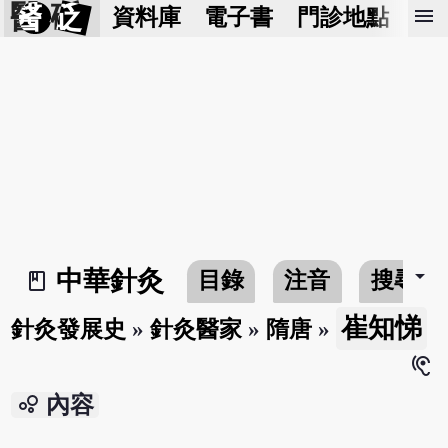
醫 砭
menu
資料庫
電子書
門診地點
預
arrow_drop_down
中華針灸
目錄
注音
搜尋
book_2
崔知悌
針灸發展史
»
針灸醫家
»
隋唐
»
hearing
bubble_chart
內容