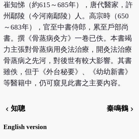
崔知悌（約615～685年），唐代醫家，許
州鄢陵（今河南鄢陵）人。高宗時（650
～683年），官至中書侍郎，累至戶部尚
書。撰《骨蒸病灸方》一卷已佚。本書竭
力主張對骨蒸病用灸法治療，開灸法治療
骨蒸病之先河，對後世有較大影響。其書
雖佚，但于《外台秘要》、《幼幼新書》
等醫籍中，仍可窺見此書之主要內容。
知聰
秦鳴鶴
chevron_left
chevron_right
English version