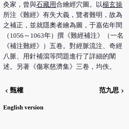
灸家，曾與
石藏用
合繪經穴圖。以
楊玄操
所注《難經》有失大義，覽者難明，故為
之補正，並就隱奧者繪為圖，于嘉佑年間
（1056～1063年）撰《難經補注》（一名
《補注難經》）五卷。對經脈流注、奇經
八脈、用針補瀉等問題進行了詳細的闡
述。另著《傷寒慈濟集》三卷，均佚。
甄權
范九思
chevron_left
chevron_right
English version