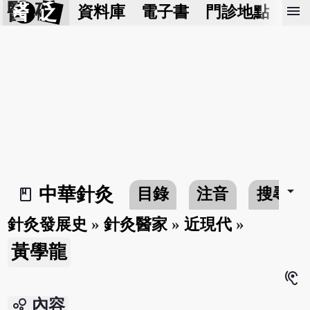
醫 砭
menu
資料庫
電子書
門診地點
預
arrow_drop_down
中華針灸
目錄
注音
搜尋
book_2
針灸發展史
»
針灸醫家
»
近現代
»
黃學龍
hearing
bubble_chart
內容