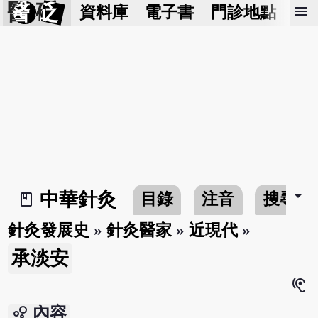
醫 砭
menu
資料庫
電子書
門診地點
預
arrow_drop_down
中華針灸
目錄
注音
搜尋
book_2
針灸發展史
»
針灸醫家
»
近現代
»
承淡安
hearing
bubble_chart
內容