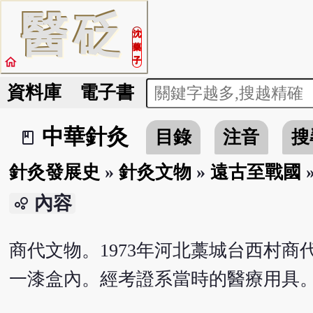
醫
砭
沈
藥
home
子
資料庫
電子書
中華針灸
目錄
注音
搜
book_2
針灸發展史
»
針灸文物
»
遠古至戰國
內容
bubble_chart
商代文物。1973年河北藁城台西村商代
一漆盒內。經考證系當時的醫療用具