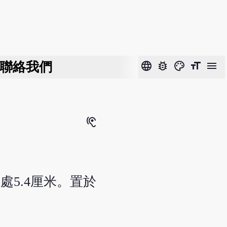
聯絡我們
language
bug_report
color_lens
format_size
menu
hearing
處5.4厘米。置於