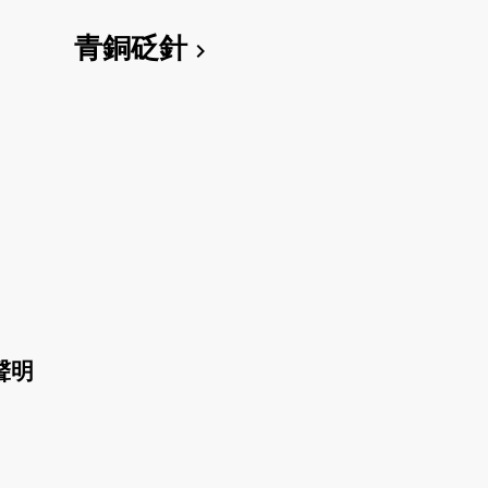
青銅砭針
chevron_right
聲明