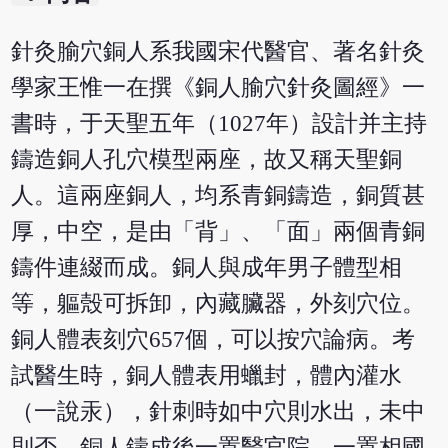
針灸腧穴銅人系我國宋代醫官、著名針灸
學家王惟一在撰《銅人腧穴針灸圖經》一
書時，于天聖五年（1027年）設計并主持
鑄造銅人孔穴模型兩座，故又稱天聖銅
人。這兩座銅人，均系青銅鑄造，銅質甚
厚，中空，是由「背」、「面」兩個青銅
鑄件連綴而成。銅人與成年男子體型相
等，軀殼可拆卸，內藏臟器，外刻穴位。
銅人體表刻穴657個，可以按穴論病。考
試醫生時，銅人體表用蠟封，體內灌水
（一說汞），針刺時如中穴則水出，未中
則否。銅人鑄成後一置醫官院，一置相國