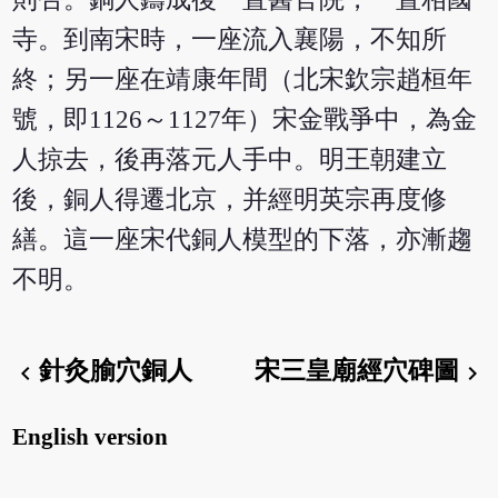
寺。到南宋時，一座流入襄陽，不知所
終；另一座在靖康年間（北宋欽宗趙桓年
號，即1126～1127年）宋金戰爭中，為金
人掠去，後再落元人手中。明王朝建立
後，銅人得遷北京，并經明英宗再度修
繕。這一座宋代銅人模型的下落，亦漸趨
不明。
針灸腧穴銅人
宋三皇廟經穴碑圖
chevron_left
chevron_right
English version