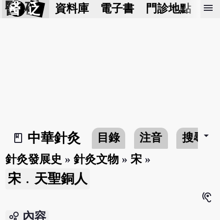
醫 砭
menu
資料庫
電子書
門診地點
預
arrow_drop_down
中華針灸
目錄
注音
搜尋
book_2
針灸發展史
»
針灸文物
»
宋
»
宋﹒天聖銅人
hearing
bubble_chart
內容