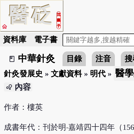
醫
砭
沈
藥
home
子
資料庫
電子書
中華針灸
目錄
注音
搜
book_2
醫學
針灸發展史
»
文獻資料
»
明代
»
內容
bubble_chart
作者：樓英
成書年代：刊於明‧嘉靖四十四年（156