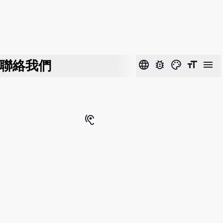
聯絡我們
language
bug_report
color_lens
format_size
menu
hearing