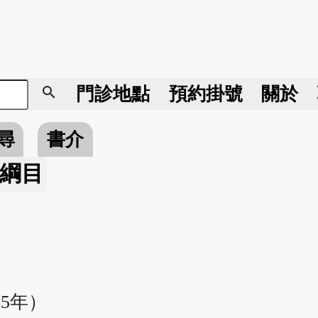
search
門診地點
預約掛號
關於
尋
書介
綱目
5年）