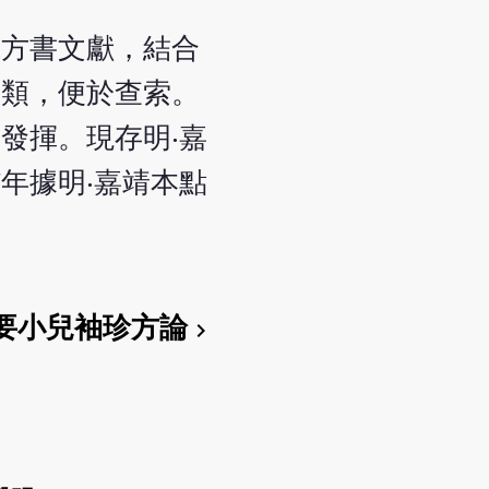
代方書文獻，結合
別類，便於查索。
發揮。現存明‧嘉
7年據明‧嘉靖本點
要小兒袖珍方論
chevron_right