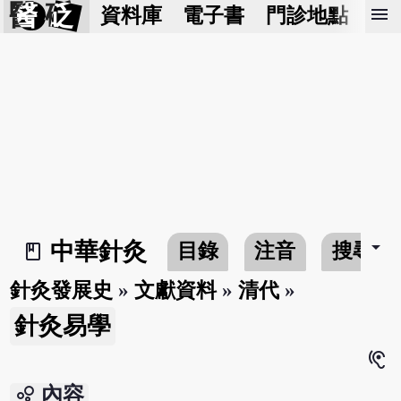
醫 砭
menu
資料庫
電子書
門診地點
預
arrow_drop_down
中華針灸
目錄
注音
搜尋
book_2
針灸發展史
»
文獻資料
»
清代
»
針灸易學
hearing
bubble_chart
內容