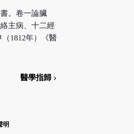
之書。卷一論臟
脈絡主病、十二經
1812年）《醫
醫學指歸
chevron_right
聲明