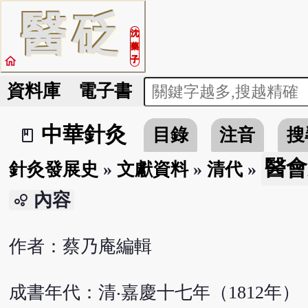
醫
砭
沈
藥
home
子
資料庫
電子書
中華針灸
目錄
注音
搜
book_2
醫會
針灸發展史
»
文獻資料
»
清代
»
內容
bubble_chart
作者：蔡乃庵編輯
成書年代：清‧嘉慶十七年（1812年）