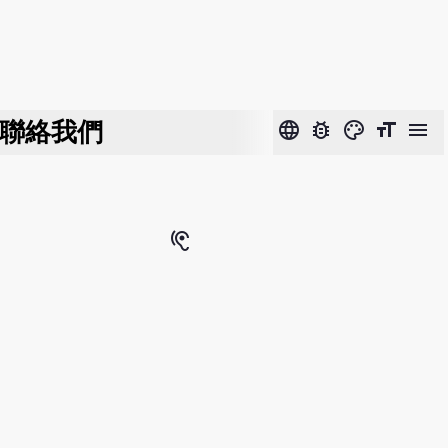
聯絡我們
language
bug_report
color_lens
format_size
menu
hearing