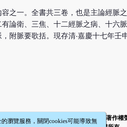
內容之一。全書共三卷，也是主論經脈
二有論衛、三焦、十二經脈之病、十六
，附脈要歌括。現存清‧嘉慶十七年壬申（
於
聯絡我們
服務條款
隱私權條款
著作權
|
|
|
|
全的瀏覽服務，關閉cookies可能導致無
智橐‧
醫砭
‧
沈藥子
©2008～2026
著作權所有