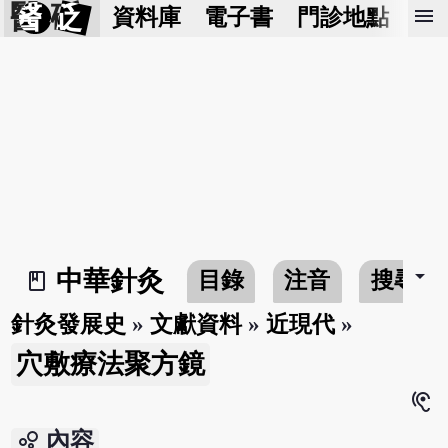
醫 砭
menu
資料庫
電子書
門診地點
預
arrow_drop_down
中華針灸
目錄
注音
搜尋
book_2
針灸發展史
»
文獻資料
»
近現代
»
穴敷療法聚方鏡
hearing
bubble_chart
內容