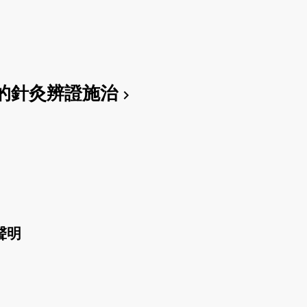
的針灸辨證施治
chevron_right
聲明