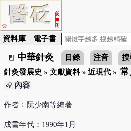
醫
砭
沈
藥
home
子
資料庫
電子書
中華針灸
目錄
注音
搜
book_2
常
針灸發展史
»
文獻資料
»
近現代
»
內容
bubble_chart
作者：阮少南等編著
成書年代：1990年1月