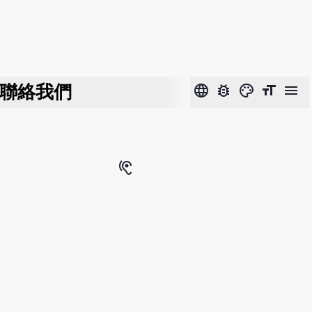
聯絡我們
language
bug_report
color_lens
format_size
menu
hearing