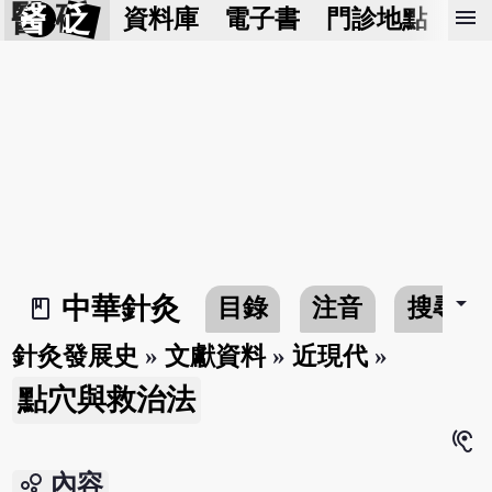
醫 砭
menu
資料庫
電子書
門診地點
預
arrow_drop_down
中華針灸
目錄
注音
搜尋
book_2
針灸發展史
»
文獻資料
»
近現代
»
點穴與救治法
hearing
bubble_chart
內容