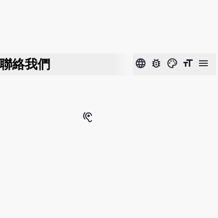
聯絡我們
language
bug_report
color_lens
format_size
menu
hearing