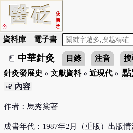
醫
砭
沈
藥
home
子
資料庫
電子書
中華針灸
目錄
注音
搜
book_2
點
針灸發展史
»
文獻資料
»
近現代
»
內容
bubble_chart
作者：馬秀棠著
成書年代：1987年2月（重版）出版