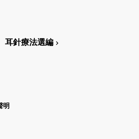
耳針療法選編
chevron_right
聲明