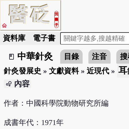
醫
砭
沈
藥
home
子
資料庫
電子書
中華針灸
目錄
注音
搜
book_2
耳
針灸發展史
»
文獻資料
»
近現代
»
內容
bubble_chart
作者：中國科學院動物研究所編
成書年代：1971年