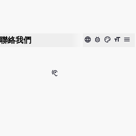
聯絡我們
language
bug_report
color_lens
format_size
menu
hearing