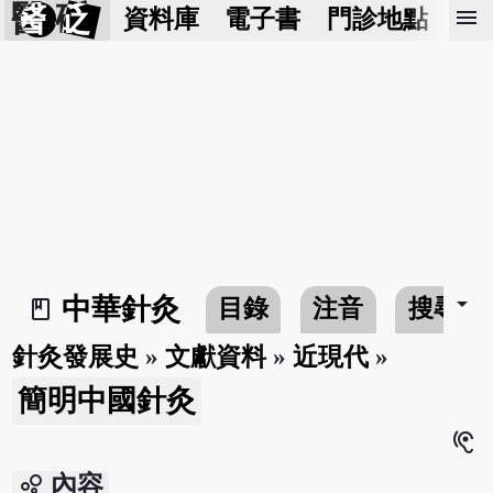
醫 砭
menu
資料庫
電子書
門診地點
預
arrow_drop_down
中華針灸
目錄
注音
搜尋
book_2
針灸發展史
»
文獻資料
»
近現代
»
簡明中國針灸
hearing
bubble_chart
內容