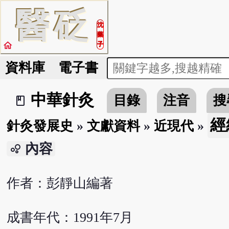
醫
砭
沈
藥
home
子
資料庫
電子書
中華針灸
目錄
注音
搜
book_2
經
針灸發展史
»
文獻資料
»
近現代
»
內容
bubble_chart
作者：彭靜山編著
成書年代：1991年7月