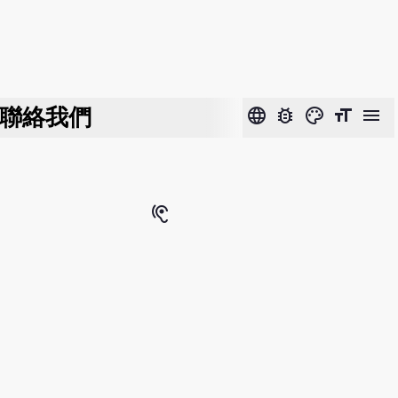
聯絡我們
language
bug_report
color_lens
format_size
menu
hearing