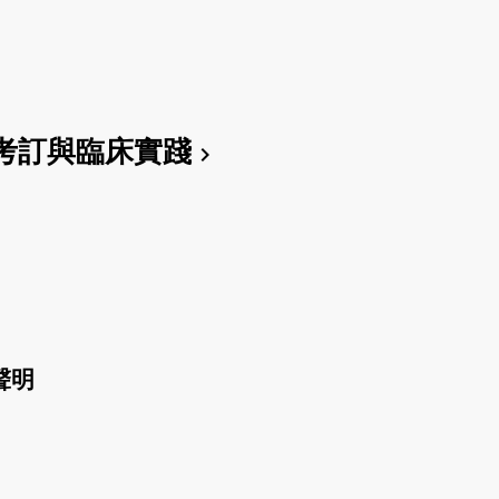
考訂與臨床實踐
chevron_right
聲明