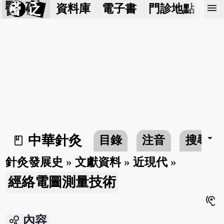
醫 砭
menu
資料庫
電子書
門診地點
預
arrow_drop_down
中華針灸
目錄
注音
搜尋
book_2
針灸發展史
»
文獻資料
»
近現代
»
經絡電圖測量技術
hearing
bubble_chart
內容