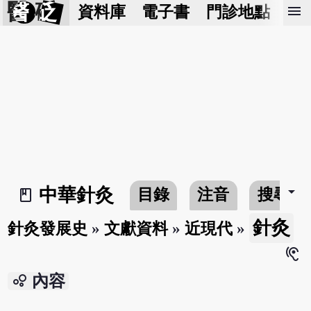
醫 砭
menu
資料庫
電子書
門診地點
預
arrow_drop_down
中華針灸
目錄
注音
搜尋
book_2
針灸
針灸發展史
»
文獻資料
»
近現代
»
hearing
bubble_chart
內容