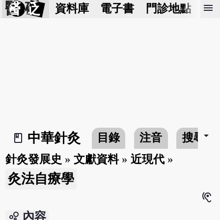
醫 砭
menu
資料庫
電子書
門診地點
預
arrow_drop_down
中華針灸
目錄
注音
搜尋
book_2
針灸發展史
»
文獻資料
»
近現代
»
灸法自療學
hearing
bubble_chart
內容