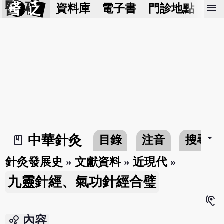
醫 砭
menu
資料庫
電子書
門診地點
預
arrow_drop_down
中華針灸
目錄
注音
搜尋
book_2
針灸發展史
»
文獻資料
»
近現代
»
九靈針經、氣功針經合璧
hearing
bubble_chart
內容