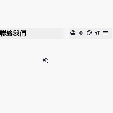
聯絡我們
language
bug_report
color_lens
format_size
menu
hearing