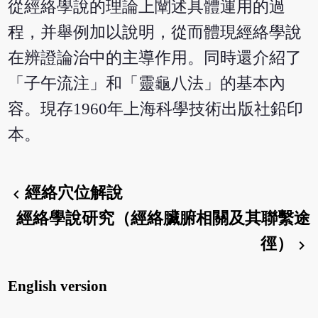
從經絡學說的理論上闡述具體運用的過
程，并舉例加以說明，從而體現經絡學說
在辨證論治中的主導作用。同時還介紹了
「子午流注」和「靈龜八法」的基本內
容。現存1960年上海科學技術出版社鉛印
本。
經絡穴位解說
chevron_left
經絡學說研究（經絡臟腑相關及其聯繫途
徑）
chevron_right
English version