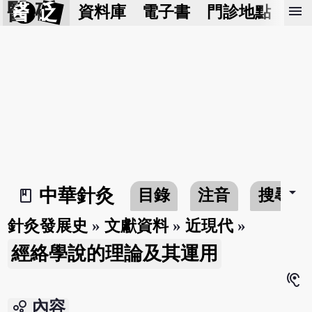
醫 砭
menu
資料庫
電子書
門診地點
預
arrow_drop_down
中華針灸
目錄
注音
搜尋
book_2
針灸發展史
»
文獻資料
»
近現代
»
經絡學說的理論及其運用
hearing
bubble_chart
內容