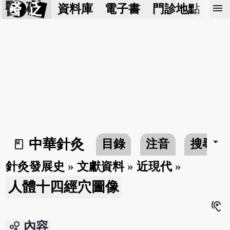
醫 砭
menu
資料庫
電子書
門診地點
預
arrow_drop_down
中華針灸
目錄
注音
搜尋
book_2
針灸發展史
»
文獻資料
»
近現代
»
人體十四經穴圖像
hearing
bubble_chart
內容