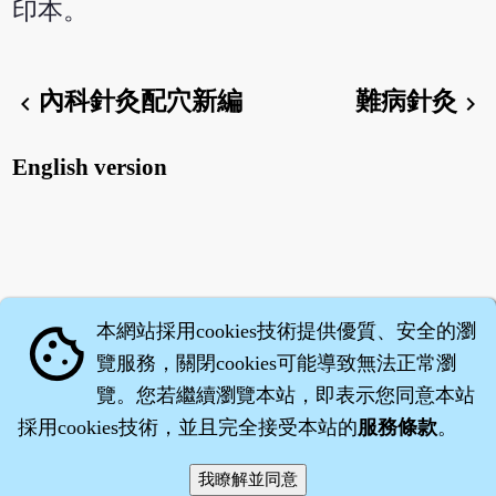
印本。
內科針灸配穴新編
難病針灸
chevron_left
chevron_right
English version
本網站採用cookies技術提供優質、安全的瀏
cookie
覽服務，關閉cookies可能導致無法正常瀏
覽。您若繼續瀏覽本站，即表示您同意本站
採用cookies技術，並且完全接受本站的
服務條款
。
智橐‧
醫砭
‧
沈藥子
©2008～2026