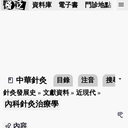
醫 砭
menu
資料庫
電子書
門診地點
預
arrow_drop_down
中華針灸
目錄
注音
搜尋
book_2
針灸發展史
»
文獻資料
»
近現代
»
內科針灸治療學
hearing
bubble_chart
內容