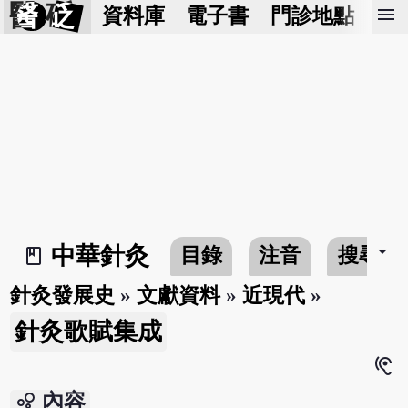
醫 砭
menu
資料庫
電子書
門診地點
預
arrow_drop_down
中華針灸
目錄
注音
搜尋
book_2
針灸發展史
»
文獻資料
»
近現代
»
針灸歌賦集成
hearing
bubble_chart
內容