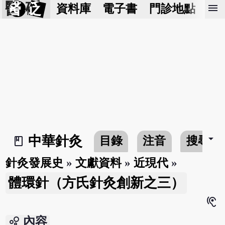
醫 砭
menu
資料庫
電子書
門診地點
預
arrow_drop_down
中華針灸
目錄
注音
搜尋
book_2
針灸發展史
»
文獻資料
»
近現代
»
體環針（方氏針灸創新之三）
hearing
bubble_chart
內容