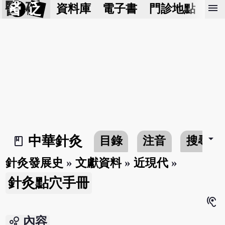
醫 砭
menu
資料庫
電子書
門診地點
預
arrow_drop_down
中華針灸
目錄
注音
搜尋
book_2
針灸發展史
»
文獻資料
»
近現代
»
針灸點穴手冊
hearing
bubble_chart
內容