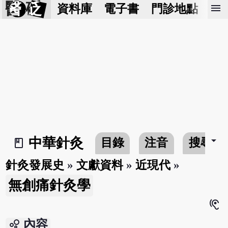
醫 砭
menu
資料庫
電子書
門診地點
預
arrow_drop_down
中華針灸
目錄
注音
搜尋
book_2
針灸發展史
»
文獻資料
»
近現代
»
無創痛針灸學
hearing
bubble_chart
內容