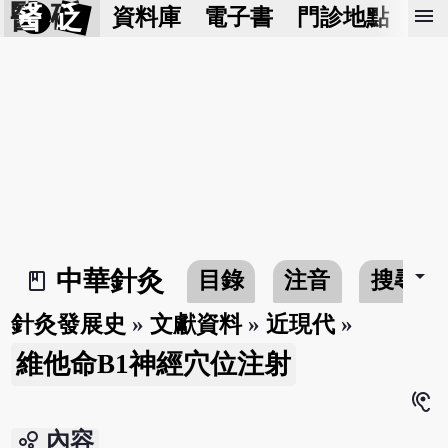
醫 砭
menu
資料庫
電子書
門診地點
預
arrow_drop_down
中華針灸
目錄
注音
搜尋
book_2
針灸發展史
»
文獻資料
»
近現代
»
維他命B1神經穴位注射
hearing
bubble_chart
內容